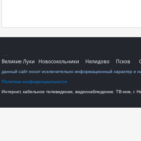
Видеонаблюдение
Designed by
SmartAddons.Com
Великие Луки
Новосокольники
Нелидово
Псков
С
данный сайт носит исключительно информационный характер и ни
Политика конфиденциальности
Интернет, кабельное телевидение, видеонаблюдение. ТВ-ком, г. Нел