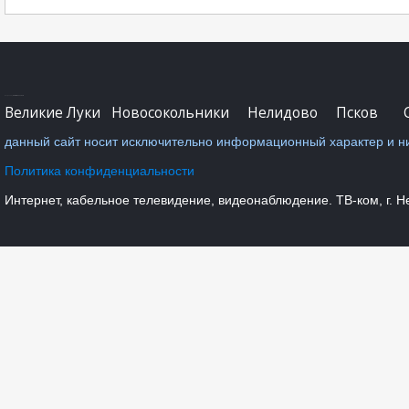
Designed by
SmartAddons.Com
Великие Луки
Новосокольники
Нелидово
Псков
С
данный сайт носит исключительно информационный характер и ни
Политика конфиденциальности
Интернет, кабельное телевидение, видеонаблюдение. ТВ-ком, г. Нел