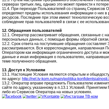
серверах третьих лиц, однако это может привести к поте
11.4. При переходе Пользователей со страниц Сервисов О
определяют пределы использования информации о них в р
ресурсов. Последние при этом имеют технологическую воз
соблюдение прав пользователей в связи с ее использован
12. Обращения пользователей
12.1. Оператор рассматривает обращения, связанные с н
персональных данных, с помощью формы обратной связи
12.2. Срок ответа на поступившие обращения составляет 
рассматриваются. Вся корреспонденция, направленная П
Оператором как информация ограниченного доступа и мож
данные и иная информация о пользователях, направивших э
теме полученного обращения.
13. Доступ к Условиям
13.1. Настоящие Условия являются открытым и общедост
по адресу:
http://nel.tv-kom.ru/main/politika-konfidentsialnosti
13.2. Оператор вправе предложить Пользователю изменит
сайте по адресу, указанному в п.13.1 Условий. Принятие
либо из Сервисов Оператора на новых условиях.
Designed by
SmartAddons.Com
Великие Луки
Новосокольники
Нелидово
Псков